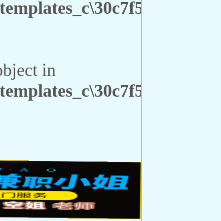
emplates_c\30c7f51221c2d4a3
object in
emplates_c\30c7f51221c2d4a3