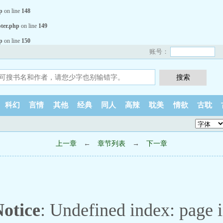
p
on line
148
ter.php
on line
149
p
on line
150
账号：
科幻
言情
其他
经典
同人
高辣
耽美
情欲
古耽
上一章
←
章节列表
→
下一章
otice
: Undefined index: page 