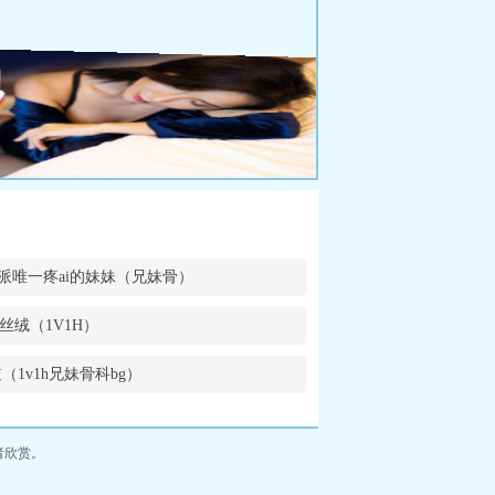
派唯一疼ai的妹妹（兄妹骨）
丝绒（1V1H）
（1v1h兄妹骨科bg）
者欣赏。