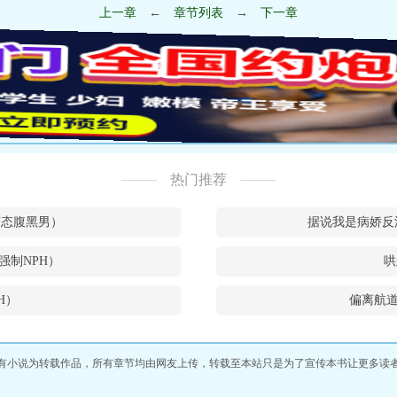
上一章
←
章节列表
→
下一章
热门推荐
和变态腹黑男）
据说我是病娇反
强制NPH）
哄
H）
偏离航道
有小说为转载作品，所有章节均由网友上传，转载至本站只是为了宣传本书让更多读