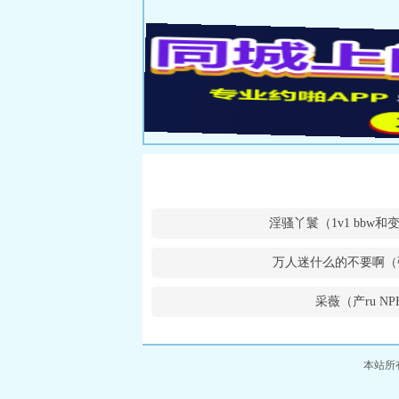
淫骚丫鬟（1v1 bbw
万人迷什么的不要啊（
采薇（产ru NP
本站所