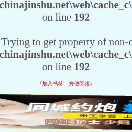
inajinshu.net\web\cache_c\t
on line
192
 Trying to get property of non-
inajinshu.net\web\cache_c\t
on line
192
『加入书签，方便阅读』