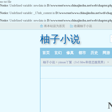
no txt file
Notice
: Undefined variable: newdata in
D:\wwwroot\www.chinajinshu.net\web\chapter.ph
Notice
: Undefined variable: _17mb_content in
D:\wwwroot\www.chinajinshu.net\web\chap
Notice
: Undefined variable: newdata in
D:\wwwroot\www.chinajinshu.net\web\chapter.ph
将本站设为首页
收藏柚子小说
柚子小说
首页
玄幻
修真
都市
历史
网游
柚子小说
>
yinsao丫鬟（1v1 bbw和变态腹黑男）
>
N