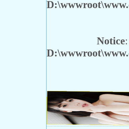
D:\wwwroot\www.ch
Notice
:
D:\wwwroot\www.ch