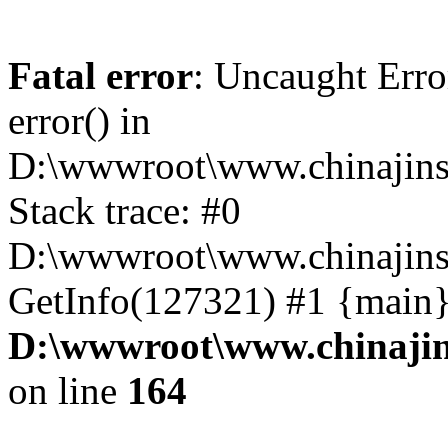
Fatal error
: Uncaught Erro
error() in
D:\wwwroot\www.chinajins
Stack trace: #0
D:\wwwroot\www.chinajinsh
GetInfo(127321) #1 {main}
D:\wwwroot\www.chinajin
on line
164