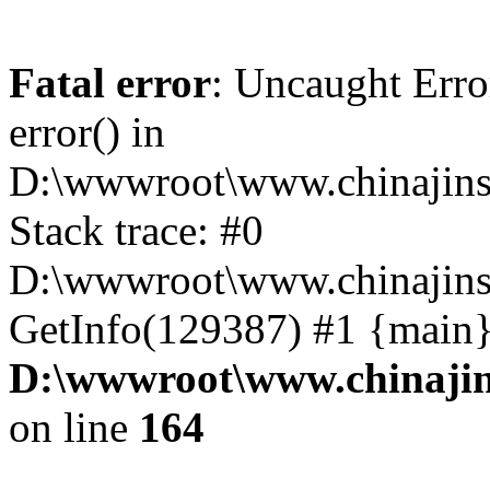
Fatal error
: Uncaught Erro
error() in
D:\wwwroot\www.chinajins
Stack trace: #0
D:\wwwroot\www.chinajinsh
GetInfo(129387) #1 {main}
D:\wwwroot\www.chinajin
on line
164