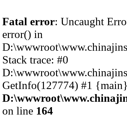
Fatal error
: Uncaught Erro
error() in
D:\wwwroot\www.chinajins
Stack trace: #0
D:\wwwroot\www.chinajinsh
GetInfo(127774) #1 {main}
D:\wwwroot\www.chinajin
on line
164